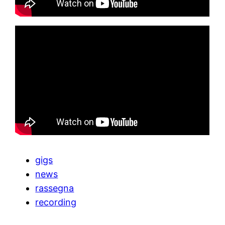
gigs
news
rassegna
recording