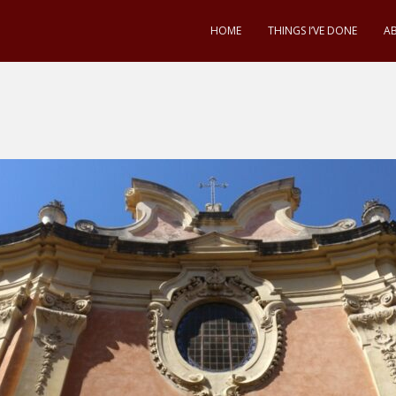
HOME
THINGS I’VE DONE
A